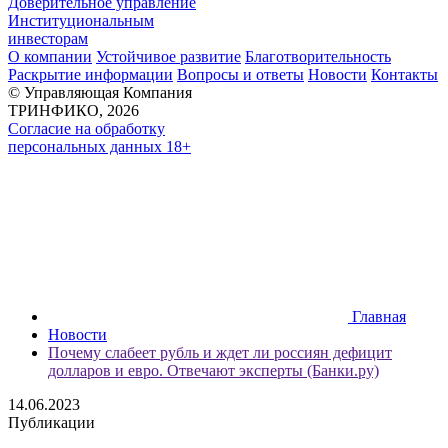
Доверительное управление
Институциональным
инвесторам
О компании
Устойчивое развитие
Благотворительность
Раскрытие информации
Вопросы и ответы
Новости
Контакты
© Управляющая Компания
ТРИНФИКО, 2026
Согласие на обработку
персональных данных 18+
Главная
Новости
Почему слабеет рубль и ждет ли россиян дефицит
долларов и евро. Отвечают эксперты (Банки.ру)
14.06.2023
Публикации