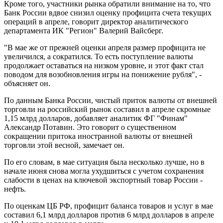
Кроме того, участники рынка обратили внимание на то, что
Банк России вдвое снизил оценку профицита счета текущих
операций в апреле, говорит директор аналитического
департамента ИК "Регион" Валерий Вайсберг.
"В мае же от прежней оценки апреля размер профицита не
увеличился, а сократился. То есть поступление валюты
продолжает оставаться на низком уровне, и этот факт стал
поводом для возобновления игры на понижение рубля", -
объясняет он.
По данным Банка России, чистый приток валюты от внешней
торговли на российский рынок составил в апреле скромные
1,15 млрд долларов, добавляет аналитик ФГ "Финам"
Александр Потавин. Это говорит о существенном
сокращении притока иностранной валюты от внешней
торговли этой весной, замечает он.
По его словам, в мае ситуация была несколько лучше, но в
начале июня снова могла ухудшиться с учетом сохранения
слабости в ценах на ключевой экспортный товар России -
нефть.
По оценкам ЦБ РФ, профицит баланса товаров и услуг в мае
составил 6,1 млрд долларов против 6 млрд долларов в апреле