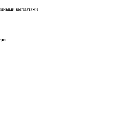
ендными выплатами
еров