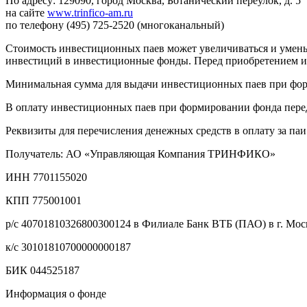
По адресу: 129090, город Москва, Ботанический переулок, д. 5
на сайте
www.trinfico-am.ru
по телефону (495) 725-2520 (многоканальный)
Стоимость инвестиционных паев может увеличиваться и уменьш
инвестиций в инвестиционные фонды. Перед приобретением и
Минимальная сумма для выдачи инвестиционных паев при фор
В оплату инвестиционных паев при формировании фонда перед
Реквизиты для перечисления денежных средств в оплату за па
Получатель: АО «Управляющая Компания ТРИНФИКО»
ИНН 7701155020
КПП 775001001
р/с 40701810326800300124 в Филиале Банк ВТБ (ПАО) в г. Мос
к/с 30101810700000000187
БИК 044525187
Информация о фонде