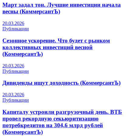
Март задал тон. Лучшие инвестиции начала
весны (КоммерсантЪ)
20.03.2026
Публикации
Сезонное ускорение. Что будет с рынком
коллективных инвестиций весной
(КоммерсантЪ)
20.03.2026
Публикации
Дивиденды ищут доходность (КоммерсантЪ)
20.03.2026
Публикации
Капиталу устроили разгрузочный день. ВТБ
провел рекордную секьюритизацию
потребкредитов на 304,6 млрд рублей
(КоммерсантЪ)