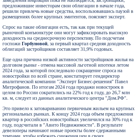
замедления инфляции пока не наблюдается, застройщики,
предложившие инвесторам свои облигации в начале года,
решили привлечь новые средства, воспользовавшись паузой в
размещениях более крупных эмитентов, поясняет эксперт.
Спрос на такие облигации есть, так как при текущей
рыночной конъюнктуре они могут зафиксировать высокую
доходность на среднесрочную перспективу. По подсчетам
госпожи
Горбуновой
, за первый квартал средняя доходность
облигаций застройщиков составляет 31,9% годовых.
Еще одна причина низкой активности застройщиков жилья на
долговом рынке - отмена массовой льготной ипотеки летом
2024 года, за которой последовало сокращение спроса на
новостройки по всей стране, констатирует гендиректор
аналитической компании "Эксперт Бизнес-решения" Павел
Митрофанов. По итогам 2024 года продажи новостроек в
целом по России сократились на 22% год к году, до 26,7 млн
кв. м, следует из данных аналитического центра "Дом.РФ".
Это привело к затовариванию первичным жильем на крупных
региональных рынках. К концу 2024 года объем предложения
квартир в российских новостройках увеличился на 30% год к
году, подсчитали в "Авито Недвижимости". В результате
девелоперы начинают новые проекты более сдержанными
темпами, чтобы избежать снижения цен в своих