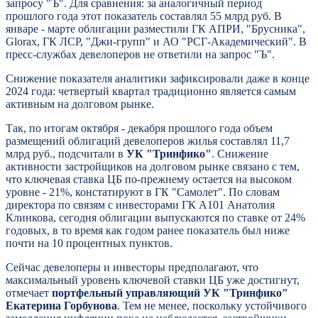
запросу "Ъ". Для сравнения: за аналогичный период
прошлого года этот показатель составлял 55 млрд руб. В
январе - марте облигации разместили ГК АПРИ, "Брусника",
Glorax, ГК ЛСР, "Джи-групп" и АО "РСГ-Академический". В
пресс-службах девелоперов не ответили на запрос "Ъ".
Снижение показателя аналитики зафиксировали даже в конце
2024 года: четвертый квартал традиционно является самым
активным на долговом рынке.
Так, по итогам октября - декабря прошлого года объем
размещений облигаций девелоперов жилья составлял 11,7
млрд руб., подсчитали в
УК "Тринфико"
. Снижение
активности застройщиков на долговом рынке связано с тем,
что ключевая ставка ЦБ по-прежнему остается на высоком
уровне - 21%, констатируют в ГК "Самолет". По словам
директора по связям с инвесторами ГК А101 Анатолия
Клинкова, сегодня облигации выпускаются по ставке от 24%
годовых, в то время как годом ранее показатель был ниже
почти на 10 процентных пунктов.
Сейчас девелоперы и инвесторы предполагают, что
максимальный уровень ключевой ставки ЦБ уже достигнут,
отмечает
портфельный управляющий УК "Тринфико"
Екатерина Горбунова
. Тем не менее, поскольку устойчивого