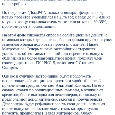
новостройках.
По подсчетам "Дом.РФ", только за январь - февраль ввод
новых проектов уменьшился на 23% год к году, до 4,5 млн кв.
м, уже к концу года показатель может снизиться на 30-35%,
прогнозируют в госкомпании.
На этом фоне снижается спрос на облигационные деньги, с
помощью которых девелоперы обычно финансируют покупку
земельного банка под новые проекты, отмечает Павел
Митрофанов. Теперь многие застройщики стараются
уменьшать объем заимствований или переносить выпуск
облигаций на более благоприятное время, поясняет член
совета директоров ГК "РКС Девелопмент" Станислав
Сагирян.
Однако в будущем застройщики будут продолжать
использовать облигации как простой и удобный способ
привлечения средств, считает Анатолий Клинков. По его
словам, ставки по облигационным бумагам, в отличие от
кредитов, более выгодны для девелоперов, поскольку не
предполагают дополнительных залогов и поручительств.
Девелоперы будут рефинансировать свои долги, размещая
новые выпуски, сопоставимые с теми, которые нужно
погасить, предполагает Павел Митрофанов. Объем