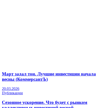
Март задал тон. Лучшие инвестиции начала
весны (КоммерсантЪ)
20.03.2026
Публикации
Сезонное ускорение. Что будет с рынком
коллективных инвестиций весной