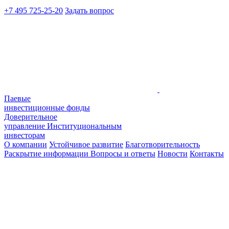
+7 495 725-25-20
Задать вопрос
Паевые
инвестиционные фонды
Доверительное
управление
Институциональным
инвесторам
О компании
Устойчивое развитие
Благотворительность
Раскрытие информации
Вопросы и ответы
Новости
Контакты