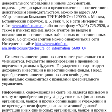
доверительного управления и иными документами,
подлежащими раскрытию и предоставлению в соответствии с
действующим законодательством, можно по адресу АО
«Управляющая Компания ТРИНФИКО»: 129090, г. Москва,
Ботанический переулок, д. 5, этаж 4, 6; в сети Интернет на
сайте
www.trinfico-аm.ru
либо по телефону +7(495) 725-2520, а
также в пунктах приёма заявок агентов по выдаче и
погашению инвестиционных паёв паевых инвестиционных
фондов. Со списком агентов можно ознакомиться в сети
Интернет на сайте
https://www.trinfico-
am.ru/disclosure/disclosure_of_information_5609_U/
Стоимость инвестиционных паев может увеличиваться и
уменьшаться. Результаты инвестирования в прошлом не
определяют доходы в будущем. Государство не гарантирует
доходность инвестиций в инвестиционные фонды. Перед
приобретением инвестиционных паев необходимо
внимательно ознакомиться с правилами доверительного
управления.
Информация, содержащаяся на сайте, не является призывом к
отказу от приобретения услуг/продуктов иных финансовых
организаций, банков и прочих организаций и учреждений и
не преследует цели формирования негативной деловой
репутации иных финансовых организаций, банков и прочих