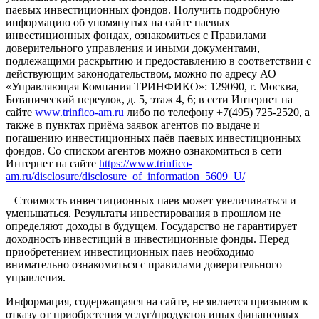
паевых инвестиционных фондов. Получить подробную
информацию об упомянутых на сайте паевых
инвестиционных фондах, ознакомиться с Правилами
доверительного управления и иными документами,
подлежащими раскрытию и предоставлению в соответствии с
действующим законодательством, можно по адресу АО
«Управляющая Компания ТРИНФИКО»: 129090, г. Москва,
Ботанический переулок, д. 5, этаж 4, 6; в сети Интернет на
сайте
www.trinfico-аm.ru
либо по телефону +7(495) 725-2520, а
также в пунктах приёма заявок агентов по выдаче и
погашению инвестиционных паёв паевых инвестиционных
фондов. Со списком агентов можно ознакомиться в сети
Интернет на сайте
https://www.trinfico-
am.ru/disclosure/disclosure_of_information_5609_U/
Стоимость инвестиционных паев может увеличиваться и
уменьшаться. Результаты инвестирования в прошлом не
определяют доходы в будущем. Государство не гарантирует
доходность инвестиций в инвестиционные фонды. Перед
приобретением инвестиционных паев необходимо
внимательно ознакомиться с правилами доверительного
управления.
Информация, содержащаяся на сайте, не является призывом к
отказу от приобретения услуг/продуктов иных финансовых