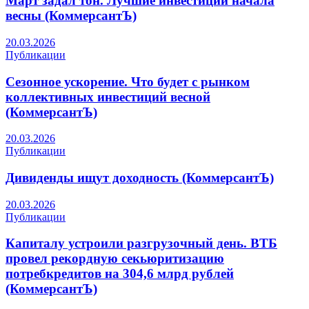
Март задал тон. Лучшие инвестиции начала
весны (КоммерсантЪ)
20.03.2026
Публикации
Сезонное ускорение. Что будет с рынком
коллективных инвестиций весной
(КоммерсантЪ)
20.03.2026
Публикации
Дивиденды ищут доходность (КоммерсантЪ)
20.03.2026
Публикации
Капиталу устроили разгрузочный день. ВТБ
провел рекордную секьюритизацию
потребкредитов на 304,6 млрд рублей
(КоммерсантЪ)