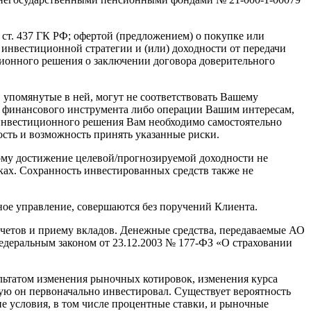
ст. 437 ГК РФ; офертой (предложением) о покупке или
инвестиционной стратегии и (или) доходности от передачи
иционного решения о заключении договора доверительного
упомянутые в ней, могут не соответствовать Вашему
 финансового инструмента либо операции Вашим интересам,
инвестиционного решения Вам необходимо самостоятельно
ость и возможность принять указанные риски.
тому достижение целевой/прогнозируемой доходности не
ках. Сохранность инвестированных средств также не
ное управление, совершаются без поручений Клиента.
тов и приему вкладов. Денежные средства, передаваемые АО
деральным законом от 23.12.2003 № 177-ФЗ «О страховании
ьтатом изменения рыночных котировок, изменения курса
рую он первоначально инвестировал. Существует вероятность
е условия, в том числе процентные ставки, и рыночные