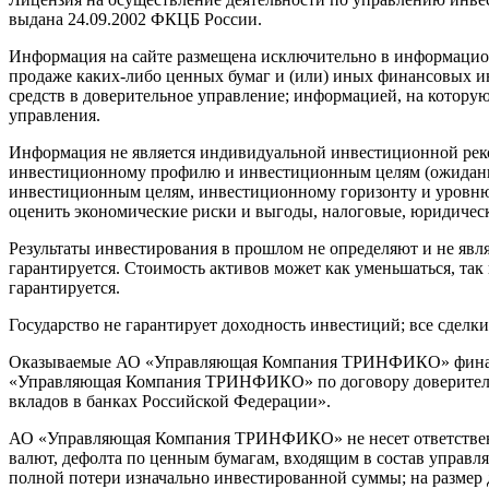
выдана 24.09.2002 ФКЦБ России.
Информация на сайте размещена исключительно в информационн
продаже каких-либо ценных бумаг и (или) иных финансовых и
средств в доверительное управление; информацией, на котору
управления.
Информация не является индивидуальной инвестиционной реко
инвестиционному профилю и инвестиционным целям (ожидания
инвестиционным целям, инвестиционному горизонту и уровню 
оценить экономические риски и выгоды, налоговые, юридическ
Результаты инвестирования в прошлом не определяют и не явл
гарантируется. Стоимость активов может как уменьшаться, та
гарантируется.
Государство не гарантирует доходность инвестиций; все сдел
Оказываемые АО «Управляющая Компания ТРИНФИКО» финансов
«Управляющая Компания ТРИНФИКО» по договору доверительно
вкладов в банках Российской Федерации».
АО «Управляющая Компания ТРИНФИКО» не несет ответственно
валют, дефолта по ценным бумагам, входящим в состав управл
полной потери изначально инвестированной суммы; на размер д