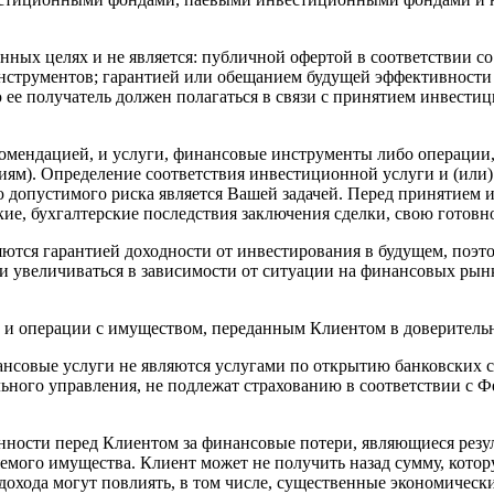
ых целях и не является: публичной офертой в соответствии со 
нструментов; гарантией или обещанием будущей эффективности 
ю ее получатель должен полагаться в связи с принятием инвест
мендацией, и услуги, финансовые инструменты либо операции, 
м). Определение соответствия инвестиционной услуги и (или)
допустимого риска является Вашей задачей. Перед принятием 
ие, бухгалтерские последствия заключения сделки, свою готовн
яются гарантией доходности от инвестирования в будущем, поэ
к и увеличиваться в зависимости от ситуации на финансовых рын
ки и операции с имуществом, переданным Клиентом в доверитель
ые услуги не являются услугами по открытию банковских сче
го управления, не подлежат страхованию в соответствии с Фе
сти перед Клиентом за финансовые потери, являющиеся резул
яемого имущества. Клиент может не получить назад сумму, кото
охода могут повлиять, в том числе, существенные экономически