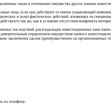
аключены также в отношении имущества других паевых инвест
ные лица, если они действуют от имени управляющей компании и
ических и (или) фактических действий, влияющих на связанны
действуют) так же, как в условиях отсутствия конфликта интере
иятных последствий для владельцев инвестиционных паев паево
 доверительным управлением имуществом паевого инвестиционно
 также заключения сделок преимущественно на организованных т
ь по телефону: