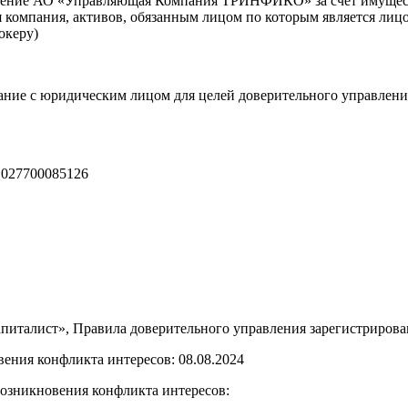
ретение АО «Управляющая Компания ТРИНФИКО» за счет имущес
компания, активов, обязанным лицом по которым является лицо
океру)
вание с юридическим лицом для целей доверительного управлен
027700085126
лист», Правила доверительного управления зарегистрирован
ения конфликта интересов: 08.08.2024
возникновения конфликта интересов: