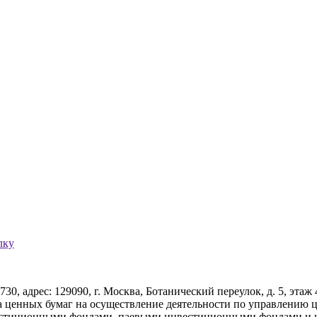
лку
рес: 129090, г. Москва, Ботанический переулок, д. 5, этаж 4,
а ценных бумаг на осуществление деятельности по управлению ц
вестиционными фондами, паевыми инвестиционными фондами и 