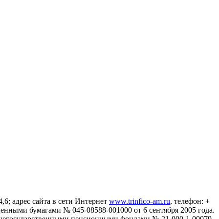
6; адрес сайта в сети Интернет
www.trinfico-аm.ru
, телефон: +
енными бумагами № 045-08588-001000 от 6 сентября 2005 года.
негосударственными пенсионными фондами № 21-000-1-00079