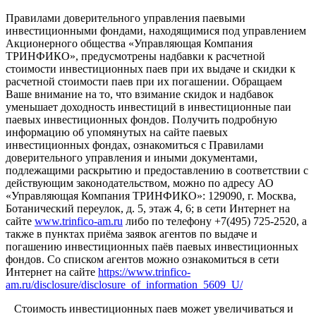
Правилами доверительного управления паевыми
инвестиционными фондами, находящимися под управлением
Акционерного общества «Управляющая Компания
ТРИНФИКО», предусмотрены надбавки к расчетной
стоимости инвестиционных паев при их выдаче и скидки к
расчетной стоимости паев при их погашении. Обращаем
Ваше внимание на то, что взимание скидок и надбавок
уменьшает доходность инвестиций в инвестиционные паи
паевых инвестиционных фондов. Получить подробную
информацию об упомянутых на сайте паевых
инвестиционных фондах, ознакомиться с Правилами
доверительного управления и иными документами,
подлежащими раскрытию и предоставлению в соответствии с
действующим законодательством, можно по адресу АО
«Управляющая Компания ТРИНФИКО»: 129090, г. Москва,
Ботанический переулок, д. 5, этаж 4, 6; в сети Интернет на
сайте
www.trinfico-аm.ru
либо по телефону +7(495) 725-2520, а
также в пунктах приёма заявок агентов по выдаче и
погашению инвестиционных паёв паевых инвестиционных
фондов. Со списком агентов можно ознакомиться в сети
Интернет на сайте
https://www.trinfico-
am.ru/disclosure/disclosure_of_information_5609_U/
Стоимость инвестиционных паев может увеличиваться и