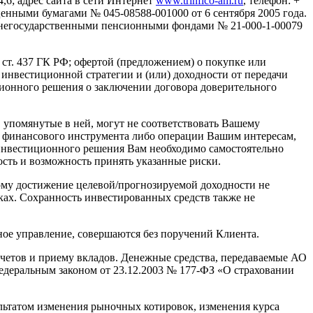
6; адрес сайта в сети Интернет
www.trinfico-аm.ru
, телефон: +
енными бумагами № 045-08588-001000 от 6 сентября 2005 года.
негосударственными пенсионными фондами № 21-000-1-00079
ст. 437 ГК РФ; офертой (предложением) о покупке или
инвестиционной стратегии и (или) доходности от передачи
иционного решения о заключении договора доверительного
упомянутые в ней, могут не соответствовать Вашему
 финансового инструмента либо операции Вашим интересам,
инвестиционного решения Вам необходимо самостоятельно
ость и возможность принять указанные риски.
тому достижение целевой/прогнозируемой доходности не
ках. Сохранность инвестированных средств также не
ное управление, совершаются без поручений Клиента.
тов и приему вкладов. Денежные средства, передаваемые АО
деральным законом от 23.12.2003 № 177-ФЗ «О страховании
ьтатом изменения рыночных котировок, изменения курса