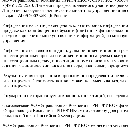
АО «Управляющая Компания ТРИНФИКО», ОГРН 1027700084730, ад
7(495) 725-2520. Лицензия профессионального участника рынк
Лицензия на осуществление деятельности по управлению ин
выдана 24.09.2002 ФКЦБ России.
Информация на сайте размещена исключительно в информационн
продаже каких-либо ценных бумаг и (или) иных финансовых и
средств в доверительное управление; информацией, на котору
управления.
Информация не является индивидуальной инвестиционной реко
инвестиционному профилю и инвестиционным целям (ожидания
инвестиционным целям, инвестиционному горизонту и уровню 
оценить экономические риски и выгоды, налоговые, юридическ
Результаты инвестирования в прошлом не определяют и не явл
гарантируется. Стоимость активов может как уменьшаться, та
гарантируется.
Государство не гарантирует доходность инвестиций; все сдел
Оказываемые АО «Управляющая Компания ТРИНФИКО» финансов
«Управляющая Компания ТРИНФИКО» по договору доверительно
вкладов в банках Российской Федерации».
АО «Управляющая Компания ТРИНФИКО» не несет ответственно