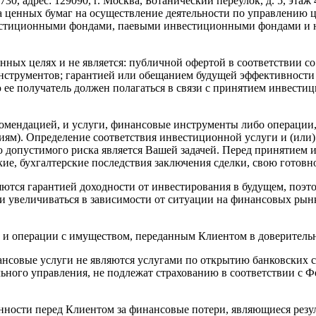
рес: 129090, г. Москва, Ботанический переулок, д. 5, этаж 4,
а ценных бумаг на осуществление деятельности по управлению ц
вестиционными фондами, паевыми инвестиционными фондами и 
ых целях и не является: публичной офертой в соответствии со 
нструментов; гарантией или обещанием будущей эффективности 
ю ее получатель должен полагаться в связи с принятием инвест
мендацией, и услуги, финансовые инструменты либо операции, 
м). Определение соответствия инвестиционной услуги и (или)
допустимого риска является Вашей задачей. Перед принятием 
ие, бухгалтерские последствия заключения сделки, свою готовн
яются гарантией доходности от инвестирования в будущем, поэ
к и увеличиваться в зависимости от ситуации на финансовых рын
ки и операции с имуществом, переданным Клиентом в доверитель
ые услуги не являются услугами по открытию банковских сче
го управления, не подлежат страхованию в соответствии с Фе
сти перед Клиентом за финансовые потери, являющиеся резул