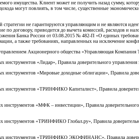
яемого имущества. Клиент может не получить назад сумму, кото
охода могут повлиять, в том числе, существенные экономически
ой стратегии не гарантируются управляющим и не являются иде
ие по договору, приводится до вычета комиссий, расходов и нал
ожения Банка России от 03.08.2015 № 482-П «О единых требова
ации, а также требованиях, направленных на исключение конф
 управлением Акционерного общества «Управляющая Компани
инструментов «Лидар», Правила доверительного управления за
 инструментов «Мировые доходные облигации», Правила довер
 инструментов «ТРИНФИКО Капиталист», Правила доверительн
инструментов «МФК – инвестиции», Правила доверительного у
 инструментов «ТРИНФИКО Глобал.ру», Правила доверительно
ых инструментов «ТРИНФИКО ЭКОФИНАНС», Правила доверите